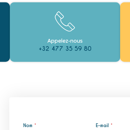
Appelez-nous
+32 477 35 59 80
*
Nom
*
E-mail
*
e