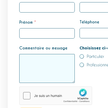
n
*
P
r
é
Téléphone
Prénom
*
n
o
m
Commentaire ou message
Choisissez ci
Particulier
Professionne