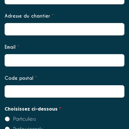
é
p
h
Adresse du chantier
*
o
n
e
Email
*
Code postal
*
Choisissez ci-dessous
*
Particuliers
Professionnels