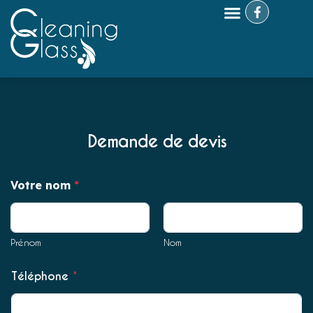
Demande de devis
D
Votre nom
*
a
t
e
ê
t
Prénom
Nom
r
e
Téléphone
*
T
é
l